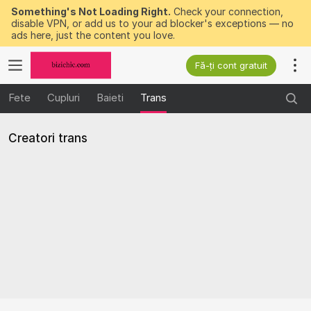
Something's Not Loading Right.
Check your connection,
disable VPN, or add us to your ad blocker's exceptions — no
ads here, just the content you love.
Fă-ți cont gratuit
Fete
Cupluri
Baieti
Trans
Creatori trans