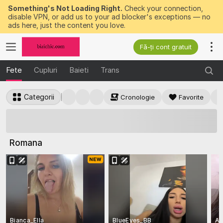
Something's Not Loading Right.
Check your connection,
disable VPN, or add us to your ad blocker's exceptions — no
ads here, just the content you love.
Fă-ți cont gratuit
Fete
Cupluri
Baieti
Trans
Categorii
Cronologie
Favorite
50 DE JETOANE GRATUITE
de câștigat acum
Romana
Bianca_Ella
BlueEyes_BB
Am