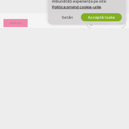
îmbunătăți experiența pe site:
Politica privind cookie-urile
.
Setări
Acceptă toate
Română
LEGAL SI SIGURANTA
LUCREAZA CU NOI
Politica de confidentialitate
Devino Model
Termeni de utilizare
Inscriere studio
Politica DMCA
Program de Afiliere Webcam
Politica privind Cookie-urile
Ghid de control parental
Ajutor anti-sclavie
AJUTOR
&
SUPORT